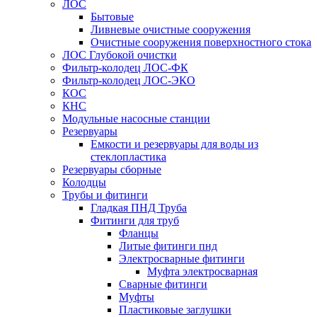
ЛОС
Бытовые
Ливневые очистные сооружения
Очистные сооружения поверхностного стока
ЛОС Глубокой очистки
Фильтр-колодец ЛОС-ФК
Фильтр-колодец ЛОС-ЭКО
КОС
КНС
Модульные насосные станции
Резервуары
Емкости и резервуары для воды из
стеклопластика
Резервуары сборные
Колодцы
Трубы и фитинги
Гладкая ПНД Труба
Фитинги для труб
Фланцы
Литые фитинги пнд
Электросварные фитинги
Муфта электросварная
Сварные фитинги
Муфты
Пластиковые заглушки